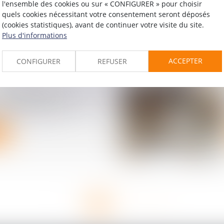
emeure imprécise ne
l'ensemble des cookies ou sur « CONFIGURER » pour choisir
d'obtenir l'exigibilité
quels cookies nécessitant votre consentement seront déposés
 des sommes dues
(cookies statistiques), avant de continuer votre visite du site.
Plus d'informations
ACCEPTER
CONFIGURER
REFUSER
l’immobilier : un
ojet de loi « Logement
pour l’été 2026
<<
<
1
2
3
>
>>