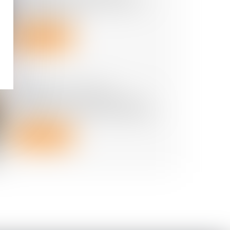
demeure imprécise bloque le
recouvrement
Lire la suite
Registre national des
copropriétés : un décret pour
préciser les données à déclarer
Lire la suite