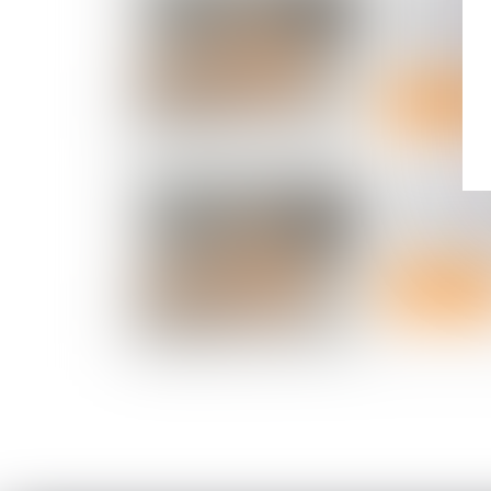
mise en d
permet pas 
anticipée
Lire la suite
Relance de 
nouveau pr
» attendu 
Lire la suite