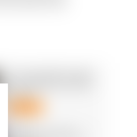
suite de la démission d'un syndic
L’AG de copropriété convoquée
par un syndic dont le mandat a
été rétroactivement annulé est
annulable
Lire la suite
Copropriété : une mise en