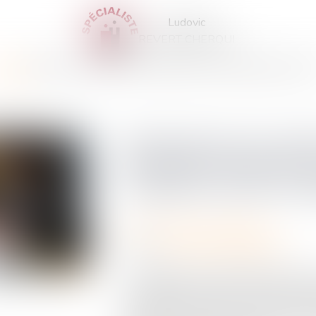
Ludovic
REVERT CHERQUI
CCUEIL
CABINET
VOTRE AVOCAT
EXPERTISES
ACTUS
SERVICES
CONTA
Désignation d'un admi
provisoire l'absence d
s'apprécie au jour du
Droit immobilier
/
Copropriété
Source :
www.lemag-juridique.com
La désignation d'un administrateur prov
exceptionnelle destinée à remédier à l'
copropriété. Encore faut-il que cette si