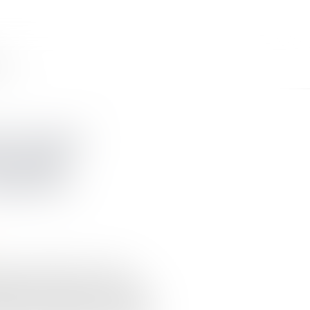
CT
nistrateur
e syndic
 jugement
isoire constitue une mesure
absence de syndic au sein d'une
tuation existe toujours lorsque le