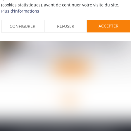
(cookies statistiques), avant de continuer votre visite du site.
Plus d'informations
ACCEPTER
CONFIGURER
REFUSER
Diagnostic de performance
énergétique -Passoires
thermiques : le DPE évolue 
1er juillet pour les petites
surfaces
Lire la suite
<<
<
1
2
>
>>