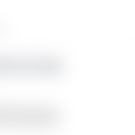
CT
nte et action en
ct d’un an en VEFA
chèvement (VEFA), l’action en
nte du bien vendu relève des
642-1 et 1648 du Code civil...