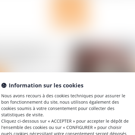
Lire la suite
non-recours : pas
on de l’obligation de
du bailleur
Information sur les cookies
Nous avons recours à des cookies techniques pour assurer le
bon fonctionnement du site, nous utilisons également des
leux : Le
cookies soumis à votre consentement pour collecter des
nt durcit les
statistiques de visite.
contre les
Cliquez ci-dessous sur « ACCEPTER » pour accepter le dépôt de
ueurs véreux
l'ensemble des cookies ou sur « CONFIGURER » pour choisir
quels cookies nécessitant votre consentement seront déposés