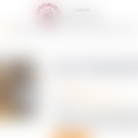
Ludovic
REVERT CHERQUI
CCUEIL
CABINET
VOTRE AVOCAT
EXPERTISES
ACTUS
SERVICES
CONTA
Non-conformité appare
justice : un délai stri
Droit immobilier
Source :
www.lemag-juridique.com
En matière de vente en l’état futur d’a
réparation d’une non-conformité appare
dispositions spécifiques des articles 1