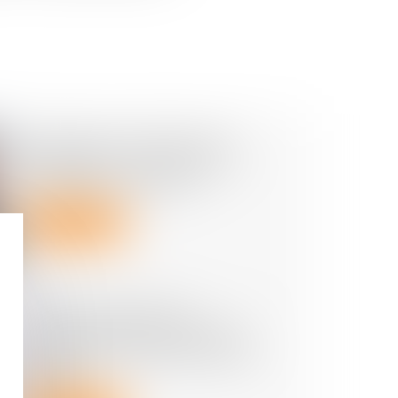
Diagnostic de performance
énergétique : un plan pour
restaurer la confiance
Lire la suite
DPE : le calendrier de
l'interdiction de location des
passoires thermiques bientôt
adapté