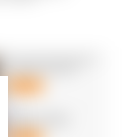
DPE : la lutte contre la fraude aux
diagnostics de performance
énergétique se renforce
Lire la suite
Renforcer la fiabilité et
l'encadrement du DPE