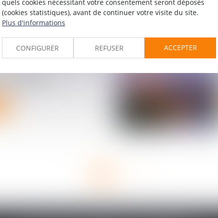
quels cookies nécessitant votre consentement seront déposés
(cookies statistiques), avant de continuer votre visite du site.
Plus d'informations
ACCEPTER
CONFIGURER
REFUSER
renforce la lutte contre
ndigne et les
 de sommeil
<<
<
1
2
>
>>