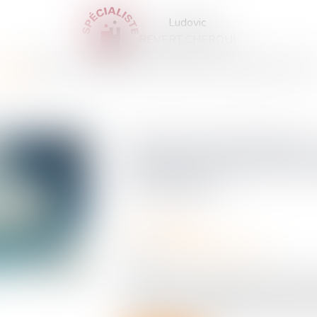
Ludovic
REVERT CHERQUI
CCUEIL
CABINET
VOTRE AVOCAT
EXPERTISES
ACTUS
SERVICES
CONTA
Passoires thermiques 
assouplissement des r
en France ?
Droit immobilier
Source :
www.gererseul.com
Depuis plusieurs années, la lutte contr
imposée comme une priorité en France. 
de location et obligations de rénovation, 