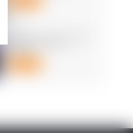
Lire la suite
Encadrement des loyers : petit
point sur les sanctions
applicables
Lire la suite