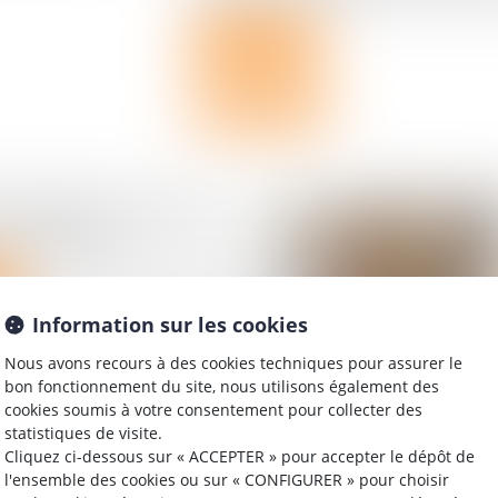
Lire la suite
énergétique -Calcul du
ui va changer
Information sur les cookies
Nous avons recours à des cookies techniques pour assurer le
bon fonctionnement du site, nous utilisons également des
cookies soumis à votre consentement pour collecter des
ienne : la créance doit
statistiques de visite.
ine, mais pas forcément
Cliquez ci-dessous sur « ACCEPTER » pour accepter le dépôt de
l'ensemble des cookies ou sur « CONFIGURER » pour choisir