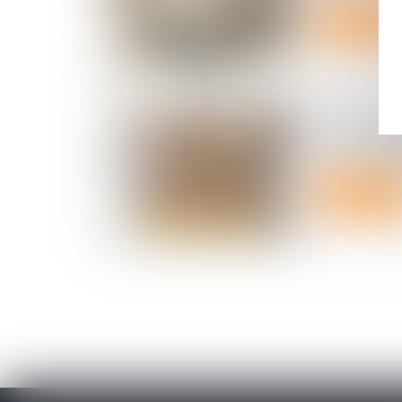
Lire la suite
L'exécutif 
l'habitat i
marchands
Lire la suite