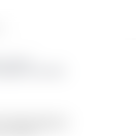
CT
: vers un
ègles de location
e les logements énergivores s’est
Entre interdictions progressives
les propriétaires ...